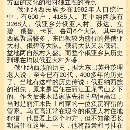
方面的文化的相对独立性的特点。
俄亚纳西民族乡在1982年人口统计
中，有600户，4185人。其中纳西族有
3268人。俄亚乡分俄亚大村、苏达、立
碧、俄碧、卡瓦、鲁司6个大队。其中纳
西族聚居较多，东巴教较为盛行的是俄亚
大村、俄碧等大队。俄碧大队又以俄碧、
益地两自然村为盛。而整个俄亚乡从历史
到现在均以俄亚大村为盛。
俄亚纳西族的历史，据大东巴英丹茨理
老人说，至今已有20代，400多年的历史
了。当地有这样的历史传说：俄亚纳西族
的祖先，原来是居住在丽江玉龙雪山之下
的。作为后来木瓜家族先祖的乌恒高江，
当时是丽江木氏土司家的一位负责狩猎的
管家。乌恒高江常在现今的俄亚大村住地
狩猎，他喜爱上这个地方，但不知能否长
期居住在这里。一天，他将箭囊和弓挂在