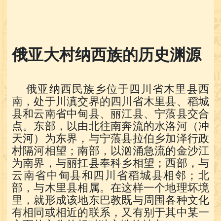
俄亚大村纳西族的历史渊源
俄亚纳西民族乡位于四川省木里县西
南，处于川滇交界的四川省木里县、稻城
县和云南省中甸县、丽江县、宁蒗县交合
点。东部，以由北往南奔流的水洛河（冲
天河）为东界，与宁蒗县拉伯乡加泽行政
村隔河相望；南部，以汹涌急流的金沙江
为南界，与丽扛县奉科乡相望；西部，与
云南省中甸县和四川省稻城县相邻；北
部，与木里县相属。在这样一个地理坏境
里，就形成该地东巴教既与周围各种文化
有相同或相近的联系，又有别于其中某一