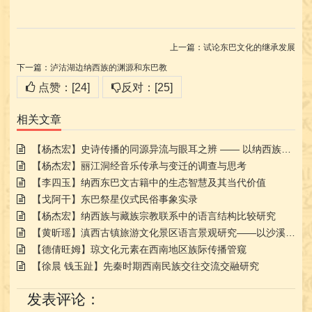
上一篇：
试论东巴文化的继承发展
下一篇：
泸沽湖边纳西族的渊源和东巴教
点赞：[24]
反对：[25]
相关文章
【杨杰宏】史诗传播的同源异流与眼耳之辨 —— 以纳西族创世史诗比较研究为中心
【杨杰宏】丽江洞经音乐传承与变迁的调查与思考
【李四玉】纳西东巴文古籍中的生态智慧及其当代价值
【戈阿干】东巴祭星仪式民俗事象实录
【杨杰宏】纳西族与藏族宗教联系中的语言结构比较研究
【黄昕瑶】滇西古镇旅游文化景区语言景观研究——以沙溪古镇和白沙古镇为例
【德倩旺姆】琼文化元素在西南地区族际传播管窥
【徐晨 钱玉趾】先秦时期西南民族交往交流交融研究
发表评论：