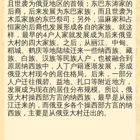
且世袭为俄亚地区的首领；东巴东涛家的
后裔，后来发展为东巴家族，而且世袭为
木瓜家族的东巴祭司；另外，温麻家和占
恒家的后裔也发展形成各自的家族。就这
样，最早的4户人家就发展成为后来俄亚
大村的四大家族。之后，从丽江、中甸、
稻城、鹤庆等地陆续迁来一些纳西族、藏
族、白族、汉族等民族人户，也被融合到
原居纳西族中，人丁户籍逐渐发展，形成
俄亚大村现今的居住格局。后来，一部分
人户迁往俄碧、益地、扎口等附近地方，
发展成为现在的居住分布规模。所以，俄
亚大村操西部方言的纳西族，最早是从丽
江迁来的，而俄亚乡各个操西部方言的纳
西族，主要是从俄亚大村迁出的。