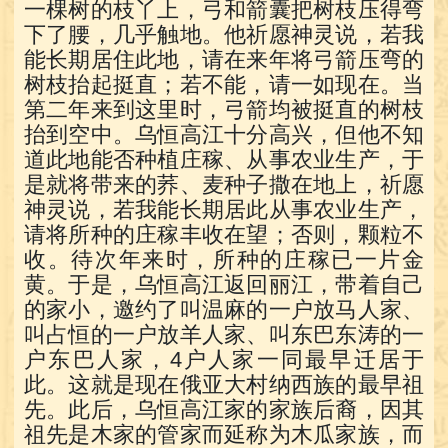
一棵树的枝丫上，弓和箭囊把树枝压得弯
下了腰，几乎触地。他祈愿神灵说，若我
能长期居住此地，请在来年将弓箭压弯的
树枝抬起挺直；若不能，请一如现在。当
第二年来到这里时，弓箭均被挺直的树枝
抬到空中。乌恒高江十分高兴，但他不知
道此地能否种植庄稼、从事农业生产，于
是就将带来的荞、麦种子撒在地上，祈愿
神灵说，若我能长期居此从事农业生产，
请将所种的庄稼丰收在望；否则，颗粒不
收。待次年来时，所种的庄稼已一片金
黄。于是，乌恒高江返回丽江，带着自己
的家小，邀约了叫温麻的一户放马人家、
叫占恒的一户放羊人家、叫东巴东涛的一
户东巴人家，4户人家一同最早迁居于
此。这就是现在俄亚大村纳西族的最早祖
先。此后，乌恒高江家的家族后裔，因其
祖先是木家的管家而延称为木瓜家族，而