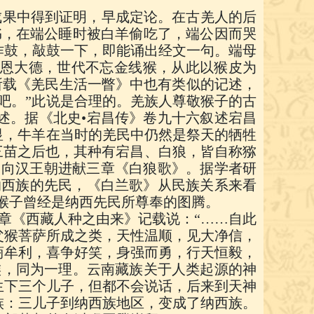
成果中得到证明，早成定论。在古羌人的后
书，在端公睡时被白羊偷吃了，端公因而哭
作鼓，敲鼓一下，即能诵出经文一句。端母
恩大德，世代不忘金线猴，从此以猴皮为
卷所载《羌民生活一瞥》中也有类似的记述，
吧。”此说是合理的。羌族人尊敬猴子的古
述。据《北史•宕昌传》卷九十六叙述宕昌
显，牛羊在当时的羌民中仍然是祭天的牺牲
三苗之后也，其种有宕昌、白狼，皆自称猕
，向汉王朝进献三章《白狼歌》。据学者研
纳西族的先民，《白兰歌》从民族关系来看
明猴子曾经是纳西先民所尊奉的图腾。
章《西藏人种之由来》记载说：“……自此
父猴菩萨所成之类，天性温顺，见大净信，
商牟利，喜争好笑，身强而勇，行天恒毅，
族，同为一理。云南藏族关于人类起源的神
生下三个儿子，但都不会说话，后来到天神
族：三儿子到纳西族地区，变成了纳西族。