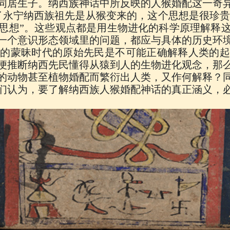
同居生子。纳西族神话中所反映的人猴婚配这一奇
了永宁纳西族祖先是从猴变来的，这个思想是很珍贵的
思想”。这些观点都是用生物进化的科学原理解释
一个意识形态领域里的问题，都应与具体的历史环
后的蒙昧时代的原始先民是不可能正确解释人类的起
便推断纳西先民懂得从猿到人的生物进化观念，那
的动物甚至植物婚配而繁衍出人类，又作何解释？
们认为，要了解纳西族人猴婚配神话的真正涵义，