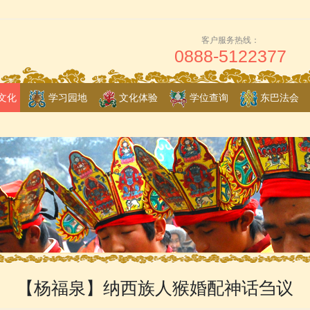
客户服务热线：
0888-5122377
文化
学习园地
文化体验
学位查询
东巴法会
【杨福泉】纳西族人猴婚配神话刍议