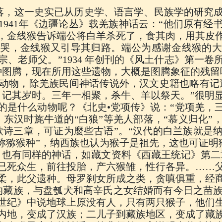
落，这一史实已从历史学、语言学、民族学的研究
1941年《边疆论丛》载羌族神话云：“他们原有经
，金线猴告诉端公将白羊杀死了，食其肉，用其皮
而哭，金线猴又引导其归路。端公为感谢金线猴的大
、老师父。”1934 年创刊的《风土什志》第一
种图腾，现在所用这些遗物，大概是图腾象征的残留
动物，除羌族民间神话传说外，汉文史籍也略有记
，记其岁时。三年一相聚，杀牛、羊以祭天。”很明
的是什么动物呢？《北史•党项传》说：“党项羌，
。东汉时旄牛道的“白狼”等羌人部落，“慕义归化”
歌诗三章，可证为麼些古语”。“汉代的白兰族就是
自称猕猴种”，纳西族也认为猴子是祖先，这也可证
，也有同样的神话，如藏文资料《西藏王统记》第二
已死众生，前往投胎，产六猴雏，性行各异。……
柔，此父遗种。母罗刹女所成之类，贪嗔俱重，经
的藏族，与盘瓠犬和高辛氏之女结婚而有今日之苗
世纪》中说地球上原没有人，只有两只猴子，他们
内地，变成了汉族；二儿子到藏族地区，变成了藏