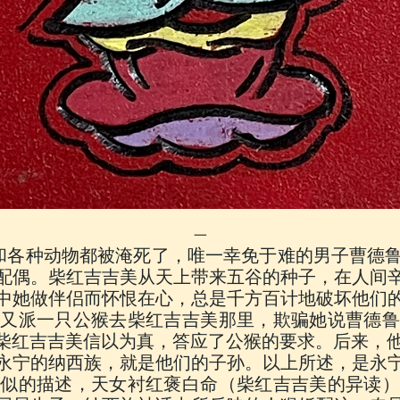
一
和各种动物都被淹死了，唯一幸免于难的男子曹德
配偶。柴红吉吉美从天上带来五谷的种子，在人间
中她做伴侣而怀恨在心，总是千方百计地破坏他们
后又派一只公猴去柴红吉吉美那里，欺骗她说曹德鲁
”柴红吉吉美信以为真，答应了公猴的要求。后来，
永宁的纳西族，就是他们的子孙。以上所述，是永
类似的描述，天女衬红褒白命（柴红吉吉美的异读）