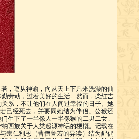
鲁若，遵从神谕，向从天上下凡来洗澡的仙
辛勤劳动，过着美好的生活。然而，柴红吉
的关系，不让他们在人间过幸福的日子。她
若已经死去，并要同她结为伴侣。公猴还
他们生下了一半像人一半像猴的二男二女。
宁纳西族关于人类起源神话的梗概。记载在
与崇仁利恩（曹德鲁若的异读）结为配偶