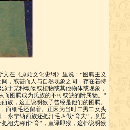
斯文在《原始文化史纲》里说：“图腾主义
之间，或甚而人与自然现象之间，存在着特
起源于某种动物或植物或其他物体或现象，
从而图腾成为氏族的不可或缺的附属物。”
纳西族，这正说明猴子曾经是他们的图腾。
，而细毛还留着。正因为当时二男二女头
，永宁纳西族还把汗毛叫做“育夫”，意思
上把祖先称作“育”，直译即猴，这都说明猴