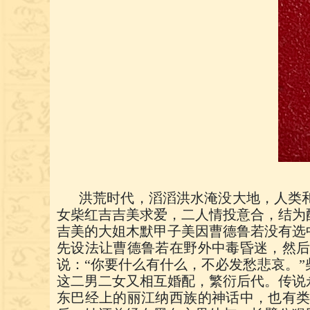
洪荒时代，滔滔洪水淹没大地，人类
女柴红吉吉美求爱，二人情投意合，结为
吉美的大姐木默甲子美因曹德鲁若没有选
先设法让曹德鲁若在野外中毒昏迷，然
说：“你要什么有什么，不必发愁悲哀。
这二男二女又相互婚配，繁衍后代。传说
东巴经上的丽江纳西族的神话中，也有