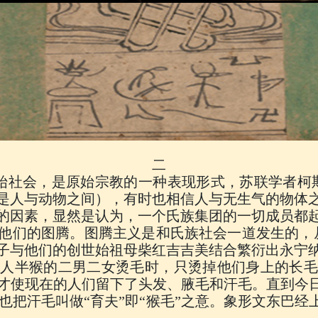
二
始社会，是原始宗教的一种表现形式，苏联学者柯
是人与动物之间），有时也相信人与无生气的物体
的因素，显然是认为，一个氏族集团的一切成员都
他们的图腾。图腾主义是和氏族社会一道发生的，
子与他们的创世始祖母柴红吉吉美结合繁衍出永宁
半人半猴的二男二女烫毛时，只烫掉他们身上的长毛
才使现在的人们留下了头发、腋毛和汗毛。直到今日
今也把汗毛叫做“育夫”即“猴毛”之意。象形文东巴经