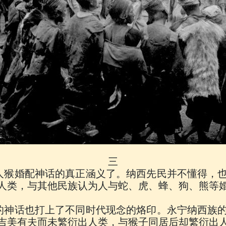
三
人猴婚配神话的真正涵义了。纳西先民并不懂得，
人类，与其他民族认为人与蛇、虎、蜂、狗、熊等
的神话也打上了不同时代现念的烙印。永宁纳西族
吉美有夫而未繁衍出人类，与猴子同居后却繁衍出