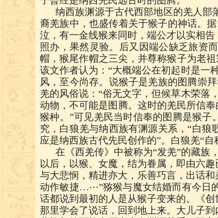
子曾经是纳西先民远古时的图腾。
纳西族渊源于古代西部地区的羌人部
裔羌族中，也盛传着关于猴子的神话。据
泣，有一金线猴来同时，端公才以实相告
照办，果然灵验。后又因端公缺乏旅资
帽，猴尾作帽之三尖，并尊称猴子为老祖宗
该文作者认为：“大概端公在初起时是一
风，至今尚存。说猴子是羌族的图腾崇拜
羌的风俗说：“俗无文字，但候草木荣落
动物，不可能是图腾。这时的羌民所信奉
猴种。”可见羌民当时信奉的图腾是猴子
究，白狼羌与纳西族有渊源关系，“白狼
应是纳西族古代先民创作的”。白狼羌“
在《西羌传》中被称为“发羌”的藏族
以后，以猴、女魔，结为眷属，即由六趣
与大悲悯，精进亦大，乐善巧言，出话和
动作敏捷…
⋯
”猕猴与魔女结婚而有今日
话都说到最初的人是从猴子变来的。《创
那里学会了说话，回到地上来。大儿子到