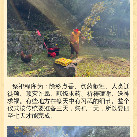
祭祀程序为：除秽点香、点药献牲、人类迁
徙颂、顶灾许愿、献饭求药、祈祷磕谢、送神
求福。有些地方在祭天中有习武的细节。整个
仪式按传统要准备三天，祭祀一天，所以要四
至七天才能完成。