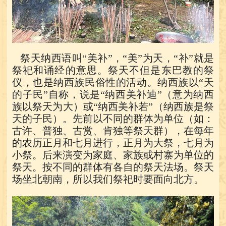
祭天纳西语叫“美补”，“美”为天，“补”就是
祭祀和诵经的意思。祭天不但是东巴教的祭
仪，也是纳西族民俗性的活动。纳西族以“天
的子民”自称，说是“纳西美补迪”（意为纳西
族以祭天为大）或“纳西美补若”（纳西族是祭
天的子民）。先前以不同的群体为单位（如：
古许、普独、古赏、肯独等祭天群），在每年
的农历正月和七月进行，正月为大祭，七月为
小祭。后来演变为家庭、家族或村寨为单位的
祭天。按不同的群体有各自的祭天法场。祭天
场坐北朝南，所以我们祭祀时要面向北方。