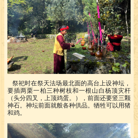
祭祀时在祭天法场最北面的高台上设神坛，
要插两栗一柏三种树枝和一根山白杨顶灾杆
（头分四叉，上顶鸡蛋。），前面还要竖三颗
神石。神坛前面就般各种供品。牺牲可以用猪
和鸡。