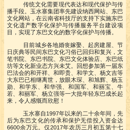
传统文化需要现代表达和现代保护与传
播手段。玉水寨集团率先建设纳西网站、东巴
文化网站，在云南省科技厅的支持下实施东巴
文化遗产数字化保护与传播服务平台建设项
目，实现了东巴文化的数字化保护与传播。
目前城乡各地婚丧嫁娶、起房建屋、节
日庆典等民间东巴文化习俗已回归和复兴，文
笔书院、东巴书院、东巴文化体验店、东巴纸
坊等文化新业态方兴未艾。回想参加第一届东
巴法会的和开祥、和即贵、和学文、杨文吉等
大东巴已相继离世，放眼木琛、和旭辉、杨玉
勋、和学东、和华强、和国军、和丽宝、牛
若、和丽军、杨立强等一大批年轻东巴成长起
来，令人感慨而欣慰！
玉水寨自1997年以来的二十余年间，先
后为东巴文化的传承和保护无偿投入资金达
6600余万元。仅2017年农历三月初五第十七