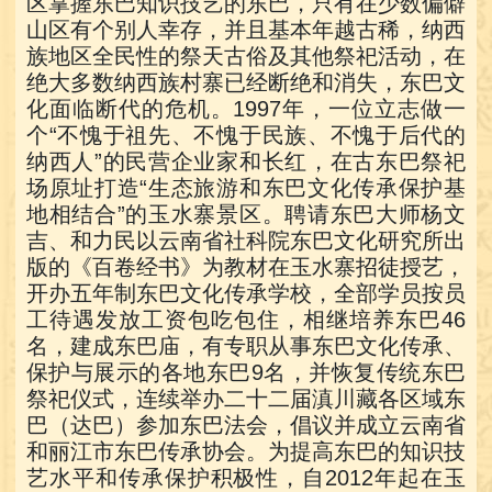
区掌握东巴知识技艺的东巴，只有在少数偏僻
山区有个别人幸存，并且基本年越古稀，纳西
族地区全民性的祭天古俗及其他祭祀活动，在
绝大多数纳西族村寨已经断绝和消失，东巴文
化面临断代的危机。1997年，一位立志做一
个“不愧于祖先、不愧于民族、不愧于后代的
纳西人”的民营企业家和长红，在古东巴祭祀
场原址打造“生态旅游和东巴文化传承保护基
地相结合”的玉水寨景区。聘请东巴大师杨文
吉、和力民以云南省社科院东巴文化研究所出
版的《百卷经书》为教材在玉水寨招徒授艺，
开办五年制东巴文化传承学校，全部学员按员
工待遇发放工资包吃包住，相继培养东巴46
名，建成东巴庙，有专职从事东巴文化传承、
保护与展示的各地东巴9名，并恢复传统东巴
祭祀仪式，连续举办二十二届滇川藏各区域东
巴（达巴）参加东巴法会，倡议并成立云南省
和丽江市东巴传承协会。为提高东巴的知识技
艺水平和传承保护积极性，自2012年起在玉