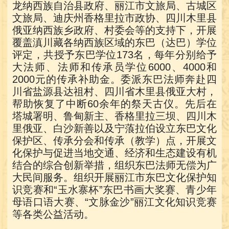
龙纳西族自治县政府、丽江市文旅局、古城区
文旅局、迪庆州香格里拉市政协、四川木里县
俄亚纳西族乡政府、村委会等的支持下，开展
覆盖滇川藏各纳西族区域的东巴（达巴）学位
评定，共授予东巴学位173名，每年分别给予
大法师、法师和传承员学位6000、4000和
2000元的传承补助金。委派东巴法师奔赴四
川省盐源县达祖村、四川省木里县俄亚大村，
帮助恢复了中断60余年的祭天古仪。先后在
塔城署明、鲁甸新主、香格里拉三坝、四川木
里俄亚、白沙新善以及宁蒗拉伯设立东巴文化
保护区、传承分会和传承（教学）点，开展文
化保护与促进当地交通、经济和生态建设有机
结合的综合创新举措，组织东巴法师无偿为广
大民间服务。组织开展丽江市东巴文化保护知
识竞赛和“玉水寨杯”东巴书画大奖赛、青少年
母语口语大赛、“文脉金沙”丽江文化知识竞赛
等各类公益活动。