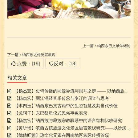
上一篇：
纳西东巴文献学绪论
下一篇：
纳西族之传统宗教观
点赞：[19]
反对：[18]
相关文章
【杨杰宏】史诗传播的同源异流与眼耳之辨 —— 以纳西族创世史诗比较研究为中心
【杨杰宏】丽江洞经音乐传承与变迁的调查与思考
【李四玉】纳西东巴文古籍中的生态智慧及其当代价值
【戈阿干】东巴祭星仪式民俗事象实录
【杨杰宏】纳西族与藏族宗教联系中的语言结构比较研究
【黄昕瑶】滇西古镇旅游文化景区语言景观研究——以沙溪古镇和白沙古镇为例
【德倩旺姆】琼文化元素在西南地区族际传播管窥